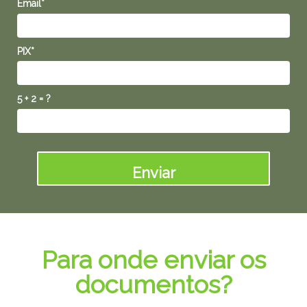
Email*
PIX*
5 + 2 = ?
Enviar
Para onde enviar os
documentos?